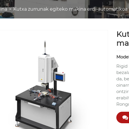
ina
Kutxa zurrunak egiteko makina erdi-automatikoa
Kut
ma
Model
Rigid
bezal
da, be
oinarr
ontzi
erabi
Rongd