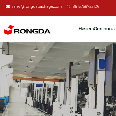
sales@rongdapackage.com
8613758755126
Hasiera
Guri buruz