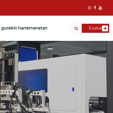
ri gurekin harremanetan
Euskal