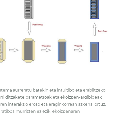
ema aurreratu batekin eta intuitibo eta erabiltzeko
ezarri ditzakete parametroak eta ekoizpen-argibideak
en interakzio eroso eta eraginkorrean azkena lortuz.
tiboa murrizten ez ezik, ekoizpenaren