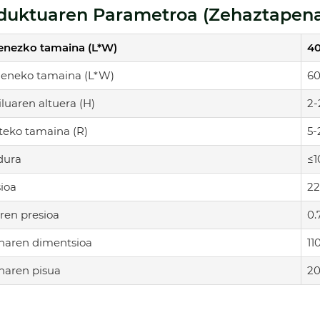
duktuaren Parametroa (zehaztapen
enezko tamaina (L*W)
4
ieneko tamaina (L*W)
6
iluaren altuera (H)
2
teko tamaina (R)
5-
dura
≤1
ioa
22
ren presioa
0
naren dimentsioa
11
naren pisua
2