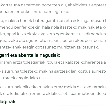
nkortasuna nabarmen hobetzen du, ahalbidetuz enpresek
penaren erronkei erraz aurre egiteko.
ra, makina honek bateragarritasun eta eskalagarritasun 
mendu periferikoekin, hala nola itsasteko makinak eta 
eko, opari kaxa ekoizteko lerro egonkorra eta adimend
guratzeko eta eguneratu makina beren ekoizpen-beharr
ntze-lanak eraginkortasunez murrizten zailtasunak.
arri eta abantaila nagusiak:
inaren ertza tolesgarriak itxura eta kalitate koherentea 
txa zurruna tolesteko makina sartzeak lan kostua aurrez
faktoreek eragindako tasa
txa zurrunak biltzeko makina erraz molda daiteke tamai
k eta lodierak erreminta aldaketa eta parametroen doiku
 laginak: