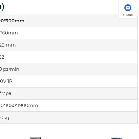
a)
E-Mail
00*300mm
0*60mm
-22 mm
22
0 pz/min
0V 1P
.7Mpa
00*1050*1900mm
00kg