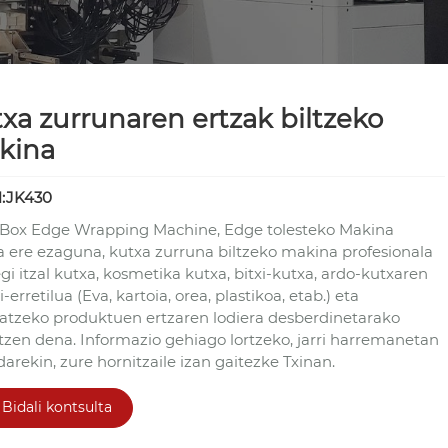
xa zurrunaren ertzak biltzeko
kina
:JK430
 Box Edge Wrapping Machine, Edge tolesteko Makina
a ere ezaguna, kutxa zurruna biltzeko makina profesionala
gi itzal kutxa, kosmetika kutxa, bitxi-kutxa, ardo-kutxaren
i-erretilua (Eva, kartoia, orea, plastikoa, etab.) eta
ratzeko produktuen ertzaren lodiera desberdinetarako
ltzen dena. Informazio gehiago lortzeko, jarri harremanetan
arekin, zure hornitzaile izan gaitezke Txinan.
Bidali kontsulta