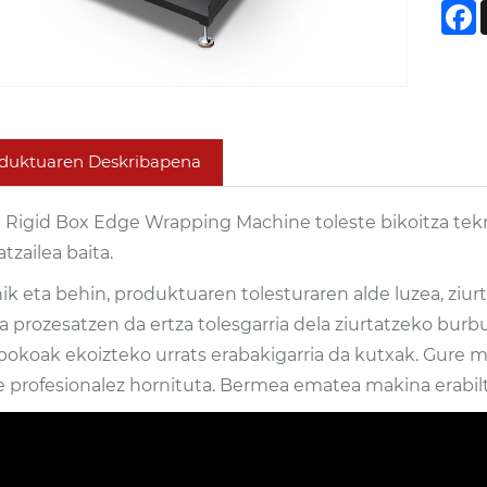
F
duktuaren Deskribapena
 Rigid Box Edge Wrapping Machine toleste bikoitza tek
atzailea baita.
k eta behin, produktuaren tolesturaren alde luzea, ziurt
a prozesatzen da ertza tolesgarria dela ziurtatzeko burbu
epokoak ekoizteko urrats erabakigarria da kutxak. Gure
e profesionalez hornituta. Bermea ematea makina erabiltz