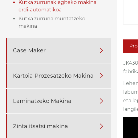
Kutxa zurrunak egiteko makina
erdi-automatikoa
Kutxa zurruna muntatzeko
makina
Pro
Case Maker

JK430
fabrik
Kartoia Prozesatzeko Makina

Leheni
laburr
eta l
Laminatzeko Makina

langil
Zinta itsatsi makina
