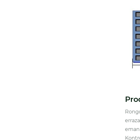
Pro
Rongd
erraza
eman 
Kontr