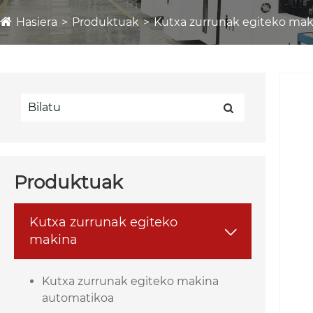
Hasiera
Produktuak
Kutxa zurrunak egiteko mak
Produktuak
Kutxa zurrunak egiteko

makina
Kutxa zurrunak egiteko makina
automatikoa