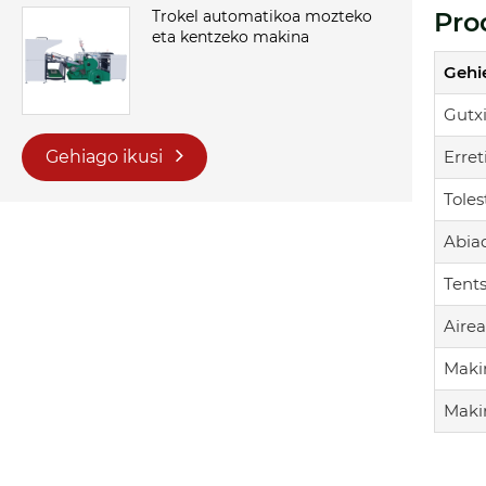
Pro
Trokel automatikoa mozteko
eta kentzeko makina
Gehi
Gutx
Erret
Gehiago ikusi
Toles
Abia
Tents
Airea
Maki
Maki